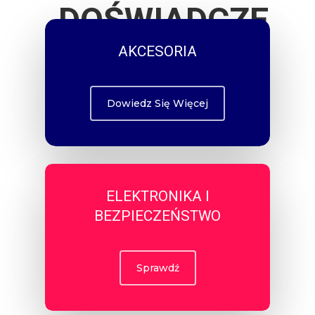
DOŚWIADCZENI
AKCESORIA
Dowiedz Się Więcej
ELEKTRONIKA I
BEZPIECZEŃSTWO
Sprawdź